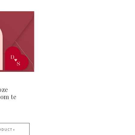
oze
 om te
ODUCT