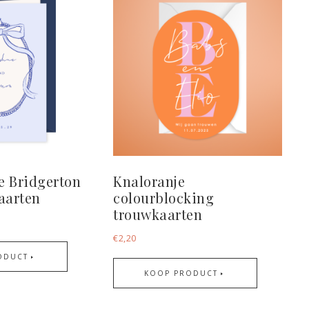
e Bridgerton
Knaloranje
kaarten
colourblocking
trouwkaarten
€
2,20
ODUCT
KOOP PRODUCT