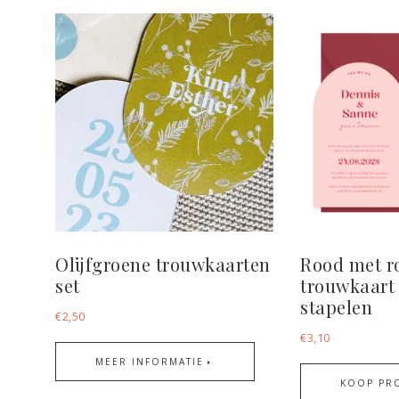
Olijfgroene trouwkaarten
Rood met r
set
trouwkaart
stapelen
€
2,50
€
3,10
MEER INFORMATIE
KOOP PR